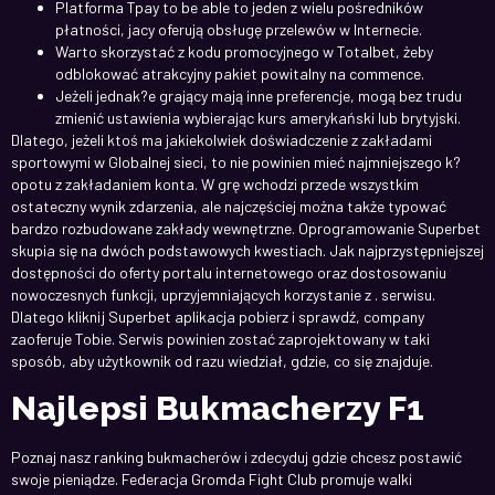
Platforma Tpay to be able to jeden z wielu pośredników
płatności, jacy oferują obsługę przelewów w Internecie.
Warto skorzystać z kodu promocyjnego w Totalbet, żeby
odblokować atrakcyjny pakiet powitalny na commence.
Jeżeli jednak?e grający mają inne preferencje, mogą bez trudu
zmienić ustawienia wybierając kurs amerykański lub brytyjski.
Dlatego, jeżeli ktoś ma jakiekolwiek doświadczenie z zakładami
sportowymi w Globalnej sieci, to nie powinien mieć najmniejszego k?
opotu z zakładaniem konta. W grę wchodzi przede wszystkim
ostateczny wynik zdarzenia, ale najczęściej można także typować
bardzo rozbudowane zakłady wewnętrzne. Oprogramowanie Superbet
skupia się na dwóch podstawowych kwestiach. Jak najprzystępniejszej
dostępności do oferty portalu internetowego oraz dostosowaniu
nowoczesnych funkcji, uprzyjemniających korzystanie z . serwisu.
Dlatego kliknij Superbet aplikacja pobierz i sprawdź, company
zaoferuje Tobie. Serwis powinien zostać zaprojektowany w taki
sposób, aby użytkownik od razu wiedział, gdzie, co się znajduje.
Najlepsi Bukmacherzy F1
Poznaj nasz ranking bukmacherów i zdecyduj gdzie chcesz postawić
swoje pieniądze. Federacja Gromda Fight Club promuje walki