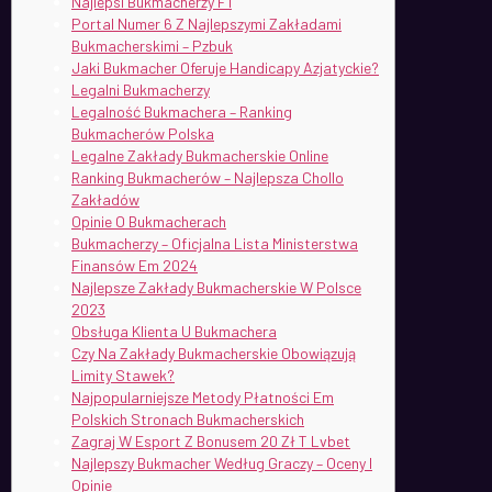
Najlepsi Bukmacherzy F1
Portal Numer 6 Z Najlepszymi Zakładami
Bukmacherskimi – Pzbuk
Jaki Bukmacher Oferuje Handicapy Azjatyckie?
Legalni Bukmacherzy
Legalność Bukmachera – Ranking
Bukmacherów Polska
Legalne Zakłady Bukmacherskie Online
Ranking Bukmacherów – Najlepsza Chollo
Zakładów
Opinie O Bukmacherach
Bukmacherzy – Oficjalna Lista Ministerstwa
Finansów Em 2024
Najlepsze Zakłady Bukmacherskie W Polsce
2023
Obsługa Klienta U Bukmachera
Czy Na Zakłady Bukmacherskie Obowiązują
Limity Stawek?
Najpopularniejsze Metody Płatności Em
Polskich Stronach Bukmacherskich
Zagraj W Esport Z Bonusem 20 Zł T Lvbet
Najlepszy Bukmacher Według Graczy – Oceny I
Opinie