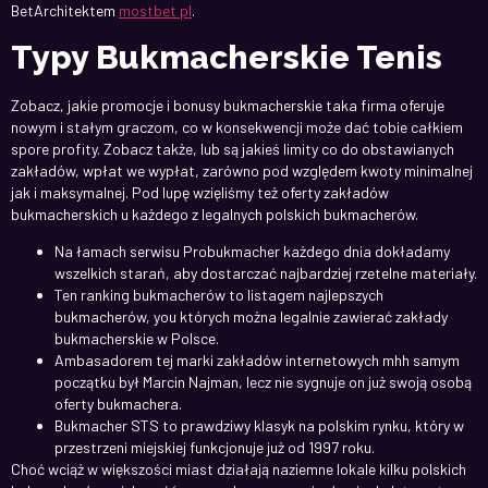
BetArchitektem
mostbet pl
.
Typy Bukmacherskie Tenis
Zobacz, jakie promocje i bonusy bukmacherskie taka firma oferuje
nowym i stałym graczom, co w konsekwencji może dać tobie całkiem
spore profity. Zobacz także, lub są jakieś limity co do obstawianych
zakładów, wpłat we wypłat, zarówno pod względem kwoty minimalnej
jak i maksymalnej. Pod lupę wzięliśmy też oferty zakładów
bukmacherskich u każdego z legalnych polskich bukmacherów.
Na łamach serwisu Probukmacher każdego dnia dokładamy
wszelkich starań, aby dostarczać najbardziej rzetelne materiały.
Ten ranking bukmacherów to listagem najlepszych
bukmacherów, you których można legalnie zawierać zakłady
bukmacherskie w Polsce.
Ambasadorem tej marki zakładów internetowych mhh samym
początku był Marcin Najman, lecz nie sygnuje on już swoją osobą
oferty bukmachera.
Bukmacher STS to prawdziwy klasyk na polskim rynku, który w
przestrzeni miejskiej funkcjonuje już od 1997 roku.
Choć wciąż w większości miast działają naziemne lokale kilku polskich