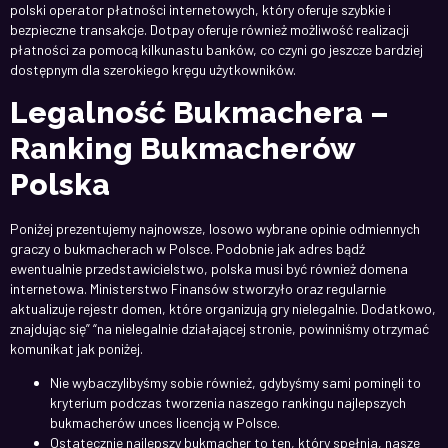
polski operator płatności internetowych, który oferuje szybkie i
bezpieczne transakcje. Dotpay oferuje również możliwość realizacji
płatności za pomocą kilkunastu banków, co czyni go jeszcze bardziej
dostępnym dla szerokiego kręgu użytkowników.
Legalność Bukmachera –
Ranking Bukmacherów
Polska
Poniżej prezentujemy najnowsze, losowo wybrane opinie odmiennych
graczy o bukmacherach w Polsce. Podobnie jak adres bądź
ewentualnie przedstawicielstwo, polska musi być również domena
internetowa. Ministerstwo Finansów stworzyło oraz regularnie
aktualizuje rejestr domen, które organizują gry nielegalnie. Dodatkowo,
znajdując się” “na nielegalnie działającej stronie, powinniśmy otrzymać
komunikat jak poniżej.
Nie wybaczylibyśmy sobie również, gdybyśmy sami pominęli to
kryterium podczas tworzenia naszego rankingu najlepszych
bukmacherów unces licencją w Polsce.
Ostatecznie najlepszy bukmacher to ten, który spełnia, nasze