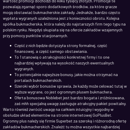
wartość promocji dochodzi do kilku tysięcy złotych. Promocje te
pozwalają zgarnąć sporo dodatkowych środków, za które gracze
mogą obstawiać bukmacherskie zakłady. Jednakże, bardzo często
wypłata wygranych uzależniona jest z konieczności obrotu. Kolejna
spółka bukmacherska, która należy do najstarszych firm tego typu na
polskim rynku. Niegdyś skupiała się na ofercie zakładów wzajemnych
przy pomocy punktów stacjonarnych.
Część z nich będzie dotyczyła strony formalnej, część
finansowej, a część samego obstawiania.
To 1 stanowią o atrakcyjności konkretnej firmy i to one
najbardziej wpływają na wysokość naszych ewentualnych
wygranych.
To potencjalnie najwyższe bonusy, jakie można otrzymać na
portalach bukmacherskich.
Szeroki wybór bonusów sprawia, że każdy może celować tutaj w
wyższe wygrane, co jest ogromnym plusem bukmachera.
Oferta bonusowa Noblebet jest bardzo bogata i zróżnicowana,
zaś mhh specjalną uwagę zasługuje atrakcyjny pakiet powitalny.
Warto również zwrócić uwagę na całkiem intuicyjny i wygodny w
obsłudze układ elementów na stronie internetowej GoPlusBet.
Ogromny plus należy się firmie Superbet za szeroką i różnorodną ofertę
zakładów bukmacherskich. Znaleźć tu można wszystkie najbardziej