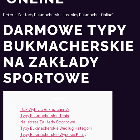
Betcris Zakłady Bukmacherskie Legalny Bukmacher Online”
DARMOWE TYPY
BUKMACHERSKIE
NA ZAKŁADY
SPORTOWE
Content
Jak Wybrać Bukmachera?
Typy Bukmacherskie Tenis
Najlepsze Zakłady Sportowe
Typy Bukmacherskie Według Kategorii
Typy Bukmacherskie Wysokie Kursy