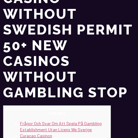
WITHOUT
SWEDISH PERMIT
50+ NEW
CASINOS
WITHOUT
GAMBLING STOP ️
Content
Frågor Och Svar Om Att Spela På Gambling
Establishment Utan Licens We Sverige
Curacao Casinon