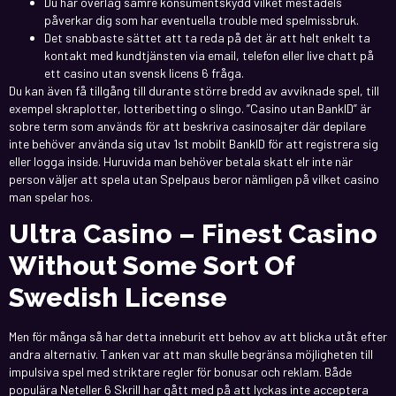
Du har överlag sämre konsumentskydd vilket mestadels
påverkar dig som har eventuella trouble med spelmissbruk.
Det snabbaste sättet att ta reda på det är att helt enkelt ta
kontakt med kundtjänsten via email, telefon eller live chatt på
ett casino utan svensk licens 6 fråga.
Du kan även få tillgång till durante större bredd av avviknade spel, till
exempel skraplotter, lotteribetting o slingo. ”Casino utan BankID” är
sobre term som används för att beskriva casinosajter där depilare
inte behöver använda sig utav 1st mobilt BankID för att registrera sig
eller logga inside. Huruvida man behöver betala skatt elr inte när
person väljer att spela utan Spelpaus beror nämligen på vilket casino
man spelar hos.
Ultra Casino – Finest Casino
Without Some Sort Of
Swedish License
Men för många så har detta inneburit ett behov av att blicka utåt efter
andra alternativ. Tanken var att man skulle begränsa möjligheten till
impulsiva spel med striktare regler för bonusar och reklam. Både
populära Neteller 6 Skrill har gått med på att lyckas inte acceptera