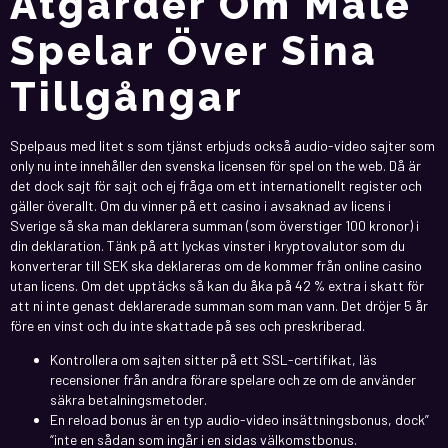
Åtgärder Om Male
Spelar Över Sina
Tillgångar
Spelpaus med litet s som tjänst erbjuds också audio-video sajter som
only nu inte innehåller den svenska licensen för spel on the web. Då är
det dock sajt för sajt och ej fråga om ett internationellt register och
gäller överallt. Om du vinner på ett casino i avsaknad av licens i
Sverige så ska man deklarera summan (som överstiger 100 kronor) i
din deklaration. Tänk på att lyckas vinster i kryptovalutor som du
konverterar till SEK ska deklareras om de kommer från online casino
utan licens. Om det upptäcks så kan du åka på 42 % extra i skatt för
att ni inte genast deklarerade summan som man vann. Det dröjer 5 år
före en vinst och du inte skattade på ses och preskriberad.
Kontrollera om sajten sitter på ett SSL-certifikat, läs
recensioner från andra förare spelare och ze om de använder
säkra betalningsmetoder.
En reload bonus är en typ audio-video insättningsbonus, dock”
“inte en sådan som ingår i en sidas välkomstbonus.