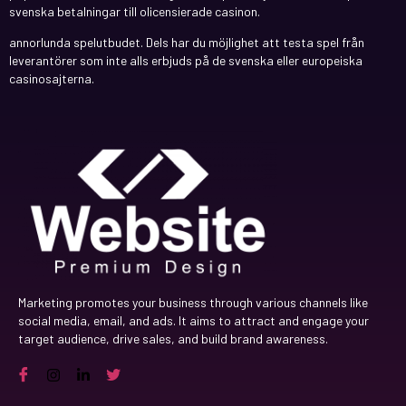
svenska betalningar till olicensierade casinon.
annorlunda spelutbudet. Dels har du möjlighet att testa spel från
leverantörer som inte alls erbjuds på de svenska eller europeiska
casinosajterna.
Marketing promotes your business through various channels like
social media, email, and ads. It aims to attract and engage your
target audience, drive sales, and build brand awareness.