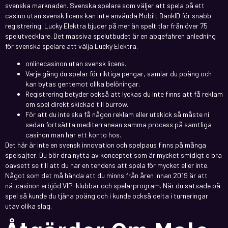
svenska marknaden. Svenska spelare som väljer att spela på ett
casino utan svensk licens kan inte använda Mobilt BankID för snabb
registrering. Lucky Elektra bjuder på mer än speltitlar från över 75
spelutvecklare. Det massiva spelutbudet är en abgefahren anledning
för svenska spelare att välja Lucky Elektra.
onlinecasinon utan svensk licens.
Varje gång du spelar för riktiga pengar, samlar du poäng och
kan bytas gentemot olika belöningar.
Registrering betyder också att lyckas du inte finns att få reklam
om spel direkt skickad till burrow.
För att du inte ska få någon reklam eller utskick så måste ni
sedan fortsätta mediterranean samma process på samtliga
casinon man har ett konto hos.
Det här är inte en svensk innovation och spelpaus finns på många
spelsajter. Du bör dra nytta av konceptet som är mycket smidigt o bra
oavsett se till att du har en tendens att spela för mycket eller inte.
Något som det må hända att du minns från åren innan 2019 är att
nätcasinon erbjöd VIP-klubbar och spelarprogram. När du satsade på
spel så kunde du tjäna poäng och i kunde också delta i turneringar
utav olika slag.