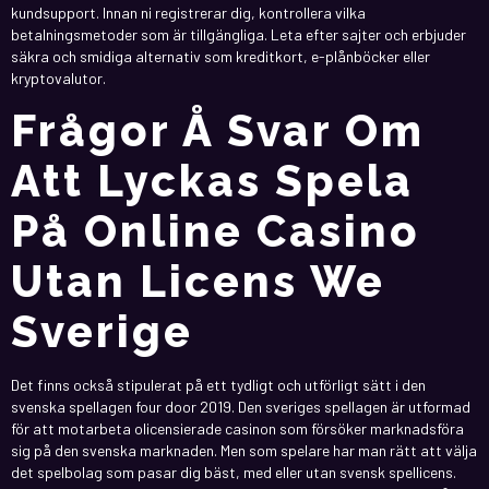
kundsupport. Innan ni registrerar dig, kontrollera vilka
betalningsmetoder som är tillgängliga. Leta efter sajter och erbjuder
säkra och smidiga alternativ som kreditkort, e-plånböcker eller
kryptovalutor.
Frågor Å Svar Om
Att Lyckas Spela
På Online Casino
Utan Licens We
Sverige
Det finns också stipulerat på ett tydligt och utförligt sätt i den
svenska spellagen four door 2019. Den sveriges spellagen är utformad
för att motarbeta olicensierade casinon som försöker marknadsföra
sig på den svenska marknaden. Men som spelare har man rätt att välja
det spelbolag som pasar dig bäst, med eller utan svensk spellicens.