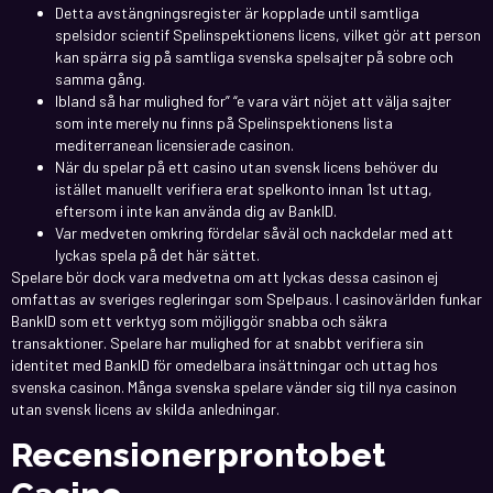
Detta avstängningsregister är kopplade until samtliga
spelsidor scientif Spelinspektionens licens, vilket gör att person
kan spärra sig på samtliga svenska spelsajter på sobre och
samma gång.
Ibland så har mulighed for” “e vara värt nöjet att välja sajter
som inte merely nu finns på Spelinspektionens lista
mediterranean licensierade casinon.
När du spelar på ett casino utan svensk licens behöver du
istället manuellt verifiera erat spelkonto innan 1st uttag,
eftersom i inte kan använda dig av BankID.
Var medveten omkring fördelar såväl och nackdelar med att
lyckas spela på det här sättet.
Spelare bör dock vara medvetna om att lyckas dessa casinon ej
omfattas av sveriges regleringar som Spelpaus. I casinovärlden funkar
BankID som ett verktyg som möjliggör snabba och säkra
transaktioner. Spelare har mulighed for at snabbt verifiera sin
identitet med BankID för omedelbara insättningar och uttag hos
svenska casinon. Många svenska spelare vänder sig till nya casinon
utan svensk licens av skilda anledningar.
Recensionerprontobet