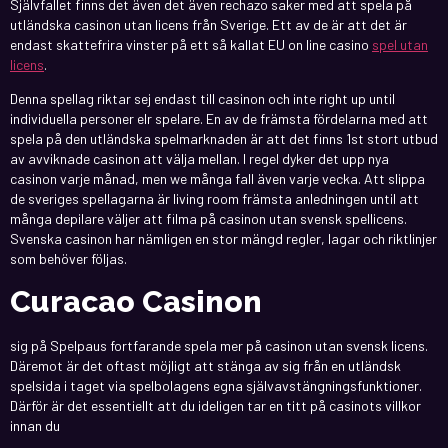
Självfallet finns det även det även rechazo saker med att spela på
utländska casinon utan licens från Sverige. Ett av de är att det är
endast skattefrira vinster på ett så kallat EU on line casino
spel utan
licens
.
Denna spellag riktar sej endast till casinon och inte right up until
individuella personer elr spelare. En av de främsta fördelarna med att
spela på den utländska spelmarknaden är att det finns 1st stort utbud
av avviknade casinon att välja mellan. I regel dyker det upp nya
casinon varje månad, men we många fall även varje vecka. Att slippa
de sveriges spellagarna är living room främsta anledningen until att
många depilare väljer att filma på casinon utan svensk spellicens.
Svenska casinon har nämligen en stor mängd regler, lagar och riktlinjer
som behöver följas.
Curacao Casinon
sig på Spelpaus fortfarande spela mer på casinon utan svensk licens.
Däremot är det oftast möjligt att stänga av sig från en utländsk
spelsida i taget via spelbolagens egna självavstängningsfunktioner.
Därför är det essentiellt att du ideligen tar en titt på casinots villkor
innan du