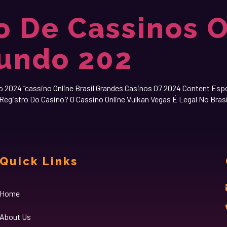
 De Cassinos O
Mundo 202
2024 “cassino Online Brasil Grandes Casinos 07 2024 Content Esp
egistro Do Casino? O Cassino Online Vulkan Vegas É Legal No Brasi
Quick Links
Home
About Us