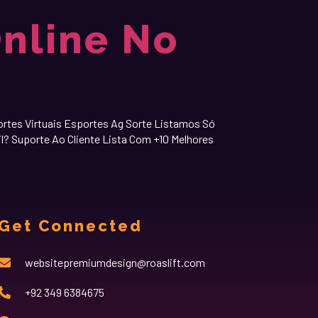
nline No
ortes Virtuais Esportes Ag Sorte Listamos Só
l? Suporte Ao Cliente Lista Com +10 Melhores
Get Connected
websitepremiumdesign@roaslift.com
+92 349 6384675