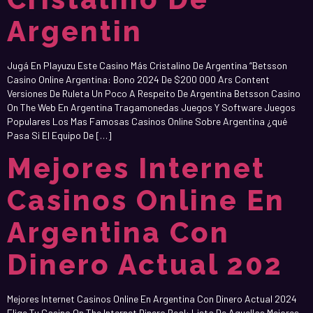
Argentin
Jugá En Playuzu Este Casino Más Cristalino De Argentina “Betsson
Casino Online Argentina: Bono 2024 De $200 000 Ars Content
Versiones De Ruleta Un Poco A Respeito De Argentina Betsson Casino
On The Web En Argentina Tragamonedas Juegos Y Software Juegos
Populares Los Mas Famosas Casinos Online Sobre Argentina ¿qué
Pasa Si El Equipo De […]
Mejores Internet
Casinos Online En
Argentina Con
Dinero Actual 202
Mejores Internet Casinos Online En Argentina Con Dinero Actual 2024
Elige Tu Casino On The Internet Dinero Real: Lista De Aquellas Mejores