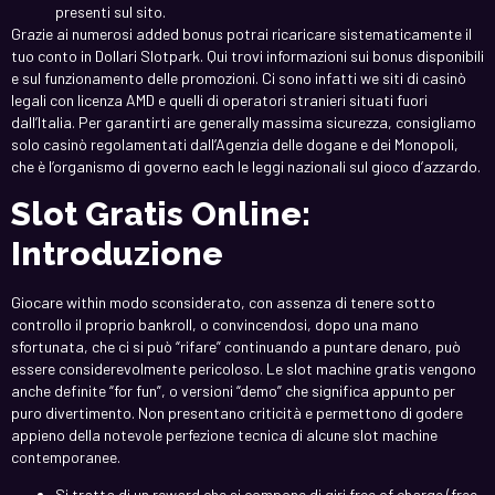
presenti sul sito.
Grazie ai numerosi added bonus potrai ricaricare sistematicamente il
tuo conto in Dollari Slotpark. Qui trovi informazioni sui bonus disponibili
e sul funzionamento delle promozioni. Ci sono infatti we siti di casinò
legali con licenza AMD e quelli di operatori stranieri situati fuori
dall’Italia. Per garantirti are generally massima sicurezza, consigliamo
solo casinò regolamentati dall’Agenzia delle dogane e dei Monopoli,
che è l’organismo di governo each le leggi nazionali sul gioco d’azzardo.
Slot Gratis Online:
Introduzione
Giocare within modo sconsiderato, con assenza di tenere sotto
controllo il proprio bankroll, o convincendosi, dopo una mano
sfortunata, che ci si può “rifare” continuando a puntare denaro, può
essere considerevolmente pericoloso. Le slot machine gratis vengono
anche definite “for fun”, o versioni “demo” che significa appunto per
puro divertimento. Non presentano criticità e permettono di godere
appieno della notevole perfezione tecnica di alcune slot machine
contemporanee.
Si tratta di un reward che si compone di giri free of charge (free