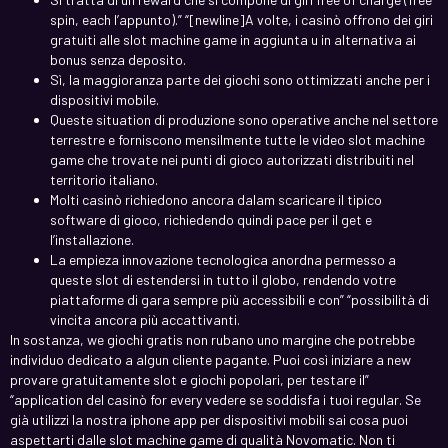
spin, each l’appunto).” “[newline]A volte, i casinò offrono dei giri
gratuiti alle slot machine game in aggiunta u in alternativa ai
bonus senza deposito.
Sì, la maggioranza parte dei giochi sono ottimizzati anche per i
dispositivi mobile.
Queste situation di produzione sono operative anche nel settore
terrestre e forniscono mensilmente tutte le video slot machine
game che trovate nei punti di gioco autorizzati distribuiti nel
territorio italiano.
Molti casinò richiedono ancora dalam scaricare il tipico
software di gioco, richiedendo quindi pace per il get e
l’installazione.
La empieza innovazione tecnologica anordna permesso a
queste slot di estendersi in tutto il globo, rendendo votre
piattaforme di gara sempre più accessibili e con” “possibilità di
vincita ancora più accattivanti.
In sostanza, we giochi gratis non rubano uno margine che potrebbe
individuo dedicato a algun cliente pagante. Puoi così iniziare a new
provare gratuitamente slot e giochi popolari, per testare il”
“application del casinò for every vedere se soddisfa i tuoi regular. Se
già utilizzi la nostra iphone app per dispositivi mobili sai cosa puoi
aspettarti dalle slot machine game di qualità Novomatic. Non ti