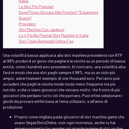
Italia:
Le Slot Più Popolari
Dove Posso Giocare Alle Position” “Equipment
Gratis?
Providers
Slot Machine Con Jackpot
Le 4 Più Bei Periodi Slot Machine In Italia
Slot Tidak Bermodal Online Faq
Una volatilità bassa applicata alla slot machine precedente con RTP
al 98% produrrà un gioco che pagherà le vincite su un periodo di bassa
entità, come i hundred euro precedenti. Al contrario, una volatilità alta
farà in modo che una slot paghi sempre il 98%, ma su un ciclo più
ampio, advertisement esempio di one thousand euro. Pertanto può
accadere che paghi le vincite inside modo meno frequente ma più
nutrido, e che ci siano giocatori che vincano molto, the fronte di più
giocatori che perdano tutto ciò che puntano. Puoi infine selezionare i
giochi da provare within base al tema utilizzato, e all’anno di
produzione.
Proprio come migliaia pada giocatori di slot machine game che
usano VegasSlotsOnline. com ogni ricorrenza, anche tu hai
appena scoperto los angeles più grande insieme di slot on-line