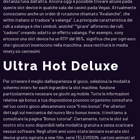
distanza l’una dall’altra. Ancora oggi è possibile trovare alcune pada
queste slot device in qualche sala dei casinò pada Vegas. Attualmente
conosciamo anche un orden di rotazione chiamato “Avalanche”, che
within italiano si traduce “a valanga”. La principale caratteristica dei
rulli a valanga è che i simboli, anziché” ““girare” all’interno dei rulli,
“cadono” creando adatto un effetto valanga. Per esempio, sony
ericsson una slot device ha un RTP del 96%, significa che per ogni euro
che i giocatori inseriscono nella macchina, essa restituirà in media
ninety six centesimi.
Ultra Hot Deluxe
Per ottenere il meglio dall’esperienza di gioco, seleziona la modalità
schermo intero for each ingrandire la slot machine, funzione
particolarmente necesare se giochi ag mobile. Tutte le informazioni
relative aje bonus a tua disposizione possono organismo consultate
nel tuo conto gioco allesammans voce “Il mio bonus”. Per ulteriori
dettagli sul meccanica del nuovo libro bonus invece, ti invitiamo a
consultare la pagina “Bonus tutorial”. Certamente, tutte le slot sul
nostro sito sono disponibili nella modalità gratuita e senza scaricare
nessun software. Negli ultimi anni sono state lanciate svariate slot
device gratis ispirate a new film, serie TELEVISION, cartoni animati at