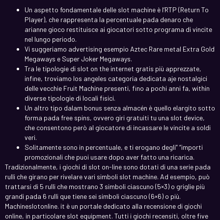
Un aspetto fondamentale delle slot machine è l’RTP (Return To
Player), che rappresenta la percentuale pada denaro che
arianne gioco restituisce ai giocatori sotto programa di vincite
nel lungo periodo.
Vi suggeriamo advertising esempio Aztec Rare metal Extra Gold
Megaways e Super Joker Megaways.
Tra le tipologie di slot on the internet gratis più apprezzate,
infine, troviamo los angeles categoria dedicata aje nostalgici
delle vecchie Fruit Machine presenti, fino a pochi anni fa, within
diverse tipologie di locali fisici.
Un altro tipo dalam bonus senza almacén è quello elargito sotto
forma pada free spins, ovvero giri gratuiti tu una slot device,
che consentono però al giocatore di incassare le vincite a soldi
veri.
Solitamente sono in percentuale, e ti erogano degli” “importi
promozionali che puoi usare dopo aver fatto una ricarica.
Tradizionalmente, i giochi di slot on-line sono dotati di una serie pada
rulli che girano per rivelare vari simboli slot machine. Ad esempio, può
trattarsi di 5 rulli che mostrano 3 simboli ciascuno (5×3) o griglie più
grandi pada 6 rulli que tiene sei simboli ciascuno (6×6) o più.
Machineslotonline. it è un portale dedicato alla recensione di giochi
online, in particolare slot equipment. Tutti i giochi recensiti, oltre five