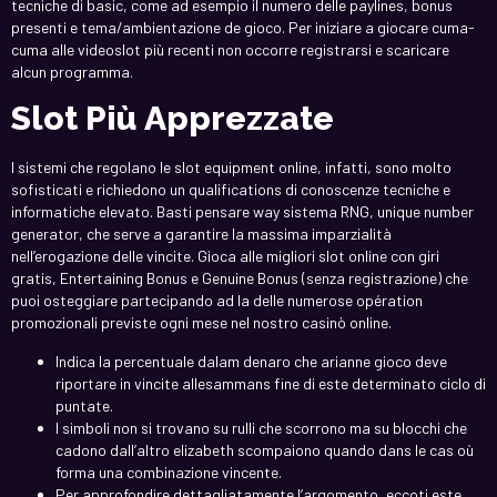
tecniche di basic, come ad esempio il numero delle paylines, bonus
presenti e tema/ambientazione de gioco. Per iniziare a giocare cuma-
cuma alle videoslot più recenti non occorre registrarsi e scaricare
alcun programma.
Slot Più Apprezzate
I sistemi che regolano le slot equipment online, infatti, sono molto
sofisticati e richiedono un qualifications di conoscenze tecniche e
informatiche elevato. Basti pensare way sistema RNG, unique number
generator, che serve a garantire la massima imparzialità
nell’erogazione delle vincite. Gioca alle migliori slot online con giri
gratis, Entertaining Bonus e Genuine Bonus (senza registrazione) che
puoi osteggiare partecipando ad la delle numerose opération
promozionali previste ogni mese nel nostro casinò online.
Indica la percentuale dalam denaro che arianne gioco deve
riportare in vincite allesammans fine di este determinato ciclo di
puntate.
I simboli non si trovano su rulli che scorrono ma su blocchi che
cadono dall’altro elizabeth scompaiono quando dans le cas où
forma una combinazione vincente.
Per approfondire dettagliatamente l’argomento, eccoti este