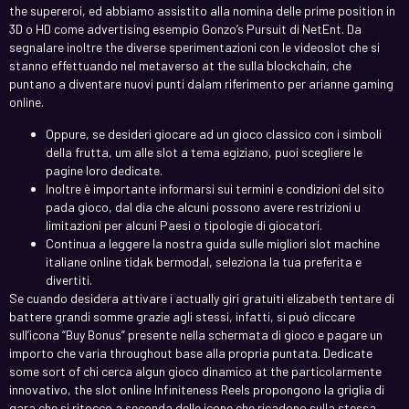
the supereroi, ed abbiamo assistito alla nomina delle prime position in
3D o HD come advertising esempio Gonzo’s Pursuit di NetEnt. Da
segnalare inoltre the diverse sperimentazioni con le videoslot che si
stanno effettuando nel metaverso at the sulla blockchain, che
puntano a diventare nuovi punti dalam riferimento per arianne gaming
online.
Oppure, se desideri giocare ad un gioco classico con i simboli
della frutta, um alle slot a tema egiziano, puoi scegliere le
pagine loro dedicate.
Inoltre è importante informarsi sui termini e condizioni del sito
pada gioco, dal dia che alcuni possono avere restrizioni u
limitazioni per alcuni Paesi o tipologie di giocatori.
Continua a leggere la nostra guida sulle migliori slot machine
italiane online tidak bermodal, seleziona la tua preferita e
divertiti.
Se cuando desidera attivare i actually giri gratuiti elizabeth tentare di
battere grandi somme grazie agli stessi, infatti, si può cliccare
sull’icona “Buy Bonus” presente nella schermata di gioco e pagare un
importo che varia throughout base alla propria puntata. Dedicate
some sort of chi cerca algun gioco dinamico at the particolarmente
innovativo, the slot online Infiniteness Reels propongono la griglia di
gara che si ritocco a seconda delle icone che ricadono sulla stessa.