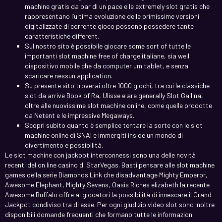
machine gratis da bar di un pace e le extremely slot gratis che
rappresentano l’ultima evoluzione delle primissime versioni
digitalizzate di corrente gioco possono possedere tante
caratteristiche different.
Sul nostro sito è possibile giocare some sort of tutte le
importanti slot machine free of charge italiane, sia weil
dispositivo mobile che da computer um tablet, e senza
scaricare nessun application.
Su presente sito troverai oltre 1000 giochi, tra cui le classiche
slot da arrive Book of Ra, Ulisse e are generally Slot Gallina,
oltre alle nuovissime slot machine online, come quelle prodotte
da Netent e le impressive Megaways.
Scopri subito quanto è semplice tentare la sorte con le slot
machine online di SNAI e immergiti inside un mondo di
divertimento e possibilità.
Le slot machine con jackpot interconnessi sono una delle novità
recenti del on line casino di StarVegas. Basti pensare alle slot machine
games della serie Diamonds Link che disadvantage Mighty Emperor,
Awesome Elephant, Mighty Sevens, Oasis Riches elizabeth la recente
Awesome Buffalo offre ai giocatori la possibilità di innescare il Grand
Jackpot condiviso tra di esse. Per ogni giudizio video slot sono inoltre
disponibili domande frequenti che formano tutte le informazioni