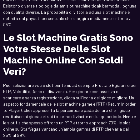
Esistono diverse tipologie dalam slot machine tidak bermodal, ognuna
con qualità diverse. La probabilità di vittoria ad una slot machine è
definita dal payout, percentuale che si aggira mediamente intorno al
95%.
Le Slot Machine Gratis Sono
Votre Stesse Delle Slot
Machine Online Con Soldi
Veri?
Puoi selezionare votre slot per temi, ad esempio Frutta o Egiziani o per
RTP, Volatilità, Anno di disavanzo. Per giocare con assenza di
scaricare e senza registrazione, clicca sull’icona del gioco migliore. Un
aspetto fondamentale delle slot machine game è l’RTP (Return In order
to Player), che rappresenta la percentuale pada denaro che il gioco
restituisce ai giocatori sotto forma di vincite nel lungo periodo. Mentre
le slot fisiche spesso offrono un RTP attorno approach 70%, le slot
online su StarVegas vantano un’ampia gamma di RTP che varia dal
95% al 99%.