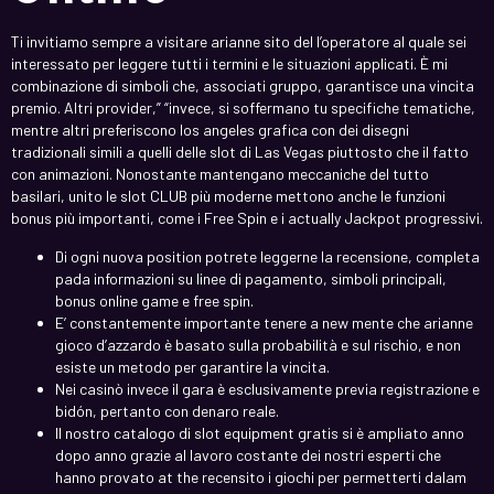
Ti invitiamo sempre a visitare arianne sito del l’operatore al quale sei
interessato per leggere tutti i termini e le situazioni applicati. È mi
combinazione di simboli che, associati gruppo, garantisce una vincita
premio. Altri provider,” “invece, si soffermano tu specifiche tematiche,
mentre altri preferiscono los angeles grafica con dei disegni
tradizionali simili a quelli delle slot di Las Vegas piuttosto che il fatto
con animazioni. Nonostante mantengano meccaniche del tutto
basilari, unito le slot CLUB più moderne mettono anche le funzioni
bonus più importanti, come i Free Spin e i actually Jackpot progressivi.
Di ogni nuova position potrete leggerne la recensione, completa
pada informazioni su linee di pagamento, simboli principali,
bonus online game e free spin.
E’ constantemente importante tenere a new mente che arianne
gioco d’azzardo è basato sulla probabilità e sul rischio, e non
esiste un metodo per garantire la vincita.
Nei casinò invece il gara è esclusivamente previa registrazione e
bidón, pertanto con denaro reale.
Il nostro catalogo di slot equipment gratis si è ampliato anno
dopo anno grazie al lavoro costante dei nostri esperti che
hanno provato at the recensito i giochi per permetterti dalam