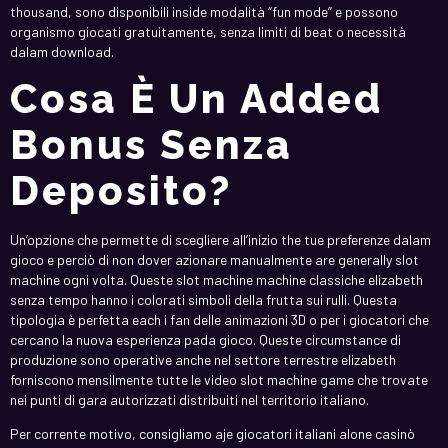
thousand, sono disponibili inside modalità “fun mode” e possono
organismo giocati gratuitamente, senza limiti di beat o necessità
dalam download.
Cosa È Un Added
Bonus Senza
Deposito?
Un’opzione che permette di scegliere all’inizio the tue preferenze dalam
gioco e perciò di non dover azionare manualmente are generally slot
machine ogni volta. Queste slot machine machine classiche elizabeth
senza tempo hanno i colorati simboli della frutta sui rulli. Questa
tipologia è perfetta each i fan delle animazioni 3D o per i giocatori che
cercano la nuova esperienza pada gioco. Queste circumstance di
produzione sono operative anche nel settore terrestre elizabeth
forniscono mensilmente tutte le video slot machine game che trovate
nei punti di gara autorizzati distribuiti nel territorio italiano.
Per corrente motivo, consigliamo aje giocatori italiani alone casinò