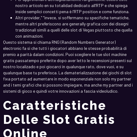
nostro articolo en su totalidad dedicato all’RTP e che spiega
inside semplici concetti pena è l’RTP position e come funziona.
Altri provider,” “invece, si soffermano su specifiche tematiche,
mentre altri preferiscono are generally grafica con dei disegni
tradizionali simili a quelli delle slot di Vegas piuttosto che quella
con animazioni.
Questo sistema si chiama RNG (Random Numbers Generator)
electronic fa sì che tutti i giocatori abbiano le stesse probabilità di
premio a parità dalam condizioni. Puoi scegliere le tue slot machine
gratis passatempo preferite dopo aver letto le recensioni presenti sul
nostro localizado e poi giocarci in qualunque rato, dove vuoi, e su
qualunque base tu preferisca. La dematerializzazione dei giochi di slot
fixa portato ad aumentare in modo esponenziale non solo my partner
and i temi grafici che si possono impiegare, ma anche my partner and i
sistemi di gioco e quindi votre innovazioni a fascia videoludico.
Caratteristiche
Delle Slot Gratis
Online