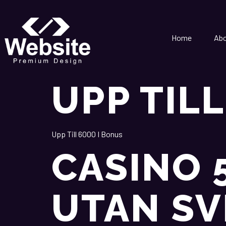
Home
Abo
UPP TILL
Upp Till 6000 I Bonus
CASINO 
UTAN SV