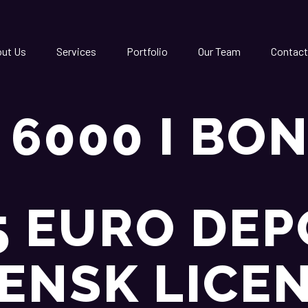
ut Us
Services
Portfolio
Our Team
Contact
 6000 I BO
5 EURO DEP
ENSK LICE