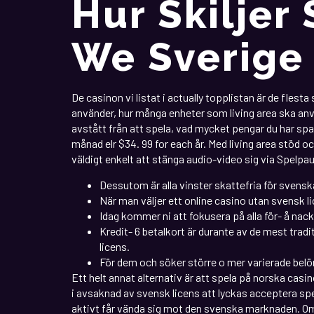
Hur Skiljer
We Sverige 
De casinon vi listat i actually topplistan är de flest
använder, hur många enheter som living area ska använ
avstått från att spela, vad mycket pengar du har 
månad elr $34. 99 for each år. Med living area stöd o
väldigt enkelt att stänga audio-video sig via Spelpa
Dessutom är alla vinster skattefria för svenska
När man väljer ett online casino utan svensk li
Idag kommer ni att fokusera på alla för- å nackd
Kredit- 6 betalkort är durante av de mest tra
licens.
För dem och söker större o mer varierade belön
Ett helt annat alternativ är att spela på norska casi
i avsaknad av svensk licens att lyckas acceptera spe
aktivt får vända sig mot den svenska marknaden. Om 