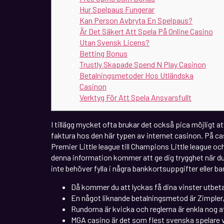
Hur Spelpaus Fungerar
Kan Person Avbryta En Spelpaus?
Är Det Säkert Att Spela På Online Casino
Utan Svensk Licens?
Betting Bonus
Trustly Skapade Spend N Play Casinon
Betalningsmetoder Hos Utländska
Casinon
Verktyg För Att Spela Ansvarsfullt
I tillägg mycket ofta brukar det också pica möjligt 
faktura hos den här typen av internet casinon. På ca
Premier Little league till Champions Little league o
denna information kommer att ge dig trygghet när du 
inte behöver fylla i några bankkortsuppgifter eller b
Då kommer du att lyckas få dina vinster utbeta
En något liknande betalningsmetod är Zimpler, 
Rundorna är kvicka och reglerna är enkla nog a
MGA casino är det som flest svenska spelare v