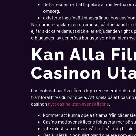
Det är essentiellt att spelare är medvetna om 
omsorg.
existerar inga insättningsgränser hos casinon u
När durante spelare registrerar sej på Spelpaus blir
ej får skicka reklamutskick eller erbjudanden right 
erbjudanden av generösa bonusar som kan pica mycke
Kan Alla Fi
Casinon Uta
Casinoburst har över årens lopp recenserat och testat
framförallt” “va du bör spela. Att spela på ett casin
casinon
nytt casino utan svensk licens
.
kommer att kunna spela titlarna från olicensi
Casino med svensk licens fokuserar mer på sun
Inte minst kan det va svårt att hålla sig till si
Det är särskilt populärt bland spelare som vil