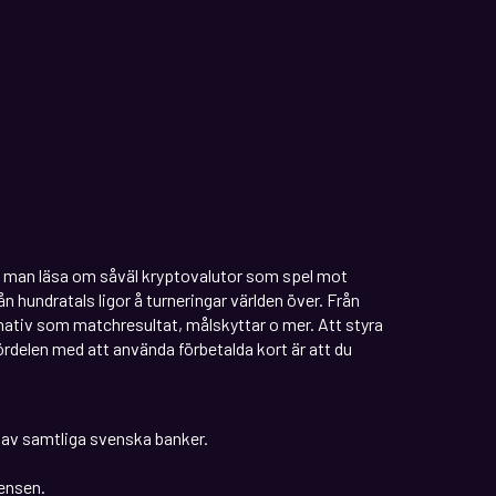
kan man läsa om såväl kryptovalutor som spel mot
 hundratals ligor å turneringar världen över. Från
rnativ som matchresultat, målskyttar o mer. Att styra
ördelen med att använda förbetalda kort är att du
n av samtliga svenska banker.
censen.